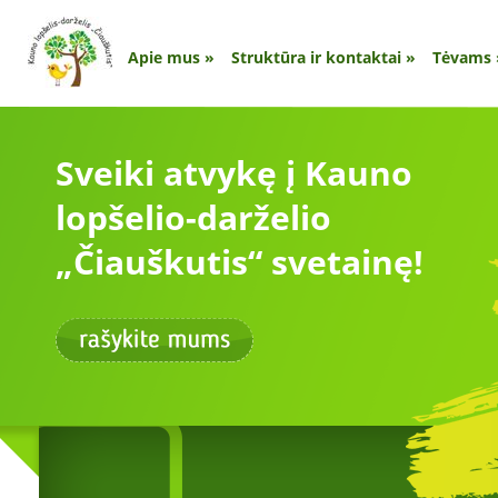
Apie mus
»
Struktūra ir kontaktai
»
Tėvams
Sveiki atvykę į Kauno
lopšelio-darželio
„Čiauškutis“ svetainę!