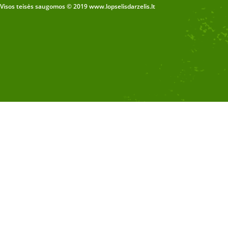
Visos teisės saugomos © 2019 www.lopselisdarzelis.lt