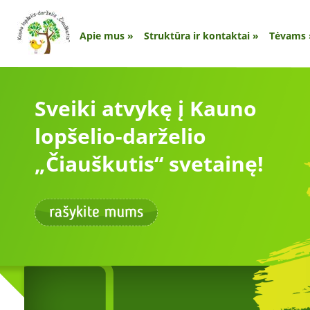
Apie mus
»
Struktūra ir kontaktai
»
Tėvams
Sveiki atvykę į Kauno
lopšelio-darželio
„Čiauškutis“ svetainę!