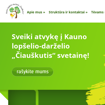
Apie mus
»
Struktūra ir kontaktai
»
Tėvams
Sveiki atvykę į Kauno
lopšelio-darželio
„Čiauškutis“ svetainę!