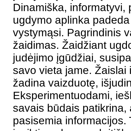
Dinamiška, informatyvi, p
ugdymo aplinka padeda u
vystymąsi. Pagrindinis
žaidimas. Žaidžiant ugd
judėjimo įgūdžiai, susipa
savo vieta jame. Žaislai
žadina vaizduotę, išjudi
Eksperimentuodami, iešk
savais būdais patikrina, 
pasisemia informacijos. T