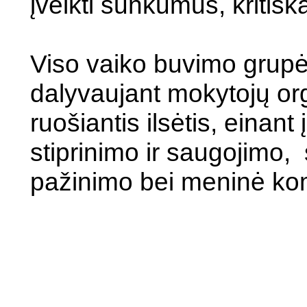
įveikti sunkumus, kritišk
Viso vaiko buvimo grupė
dalyvaujant mokytojų org
ruošiantis ilsėtis, einan
stiprinimo ir saugojimo,
pažinimo bei meninė ko