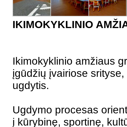
IKIMOKYKLINIO AMŽ
Ikimokyklinio amžiaus g
įgūdžių įvairiose srityse,
ugdytis.
Ugdymo procesas orientu
į kūrybinę, sportinę, kult