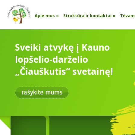
Apie mus
»
Struktūra ir kontaktai
»
Tėvam
Sveiki atvykę į Kauno
lopšelio-darželio
„Čiauškutis“ svetainę!