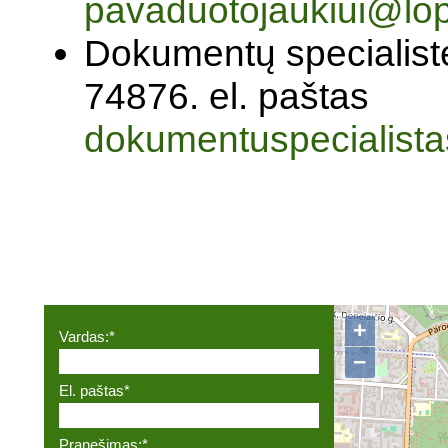
pavaduotojaukiui@lops
Dokumentų specialistė
74876. el. paštas
dokumentuspecialistas
+
Vardas:
*
−
El. paštas
*
Pranešimas:
*