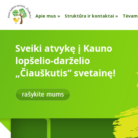
Apie mus
»
Struktūra ir kontaktai
»
Tėvam
Sveiki atvykę į Kauno
lopšelio-darželio
„Čiauškutis“ svetainę!